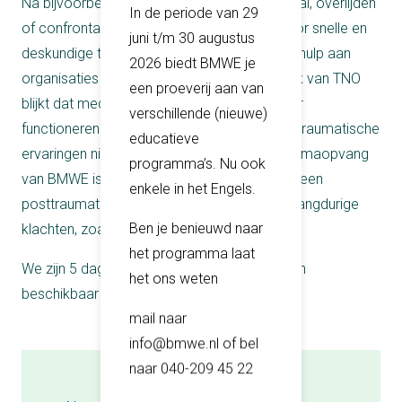
Na bijvoorbeeld een overval, (bedrijfs)ongeval, overlijden
In de periode van 29
of confrontatie met geweld zorgt BMWE voor snelle en
juni t/m 30 augustus
deskundige traumaopvang en/of slachtofferhulp aan
2026 biedt BMWE je
organisaties en medewerkers. Uit onderzoek van TNO
een proeverij aan van
blijkt dat medewerkers aantoonbaar slechter
verschillende (nieuwe)
functioneren en vaker langdurig ziek zijn, als traumatische
educatieve
ervaringen niet goed behandeld worden.Traumaopvang
programma’s. Nu ook
van BMWE is gericht op het voorkomen van een
enkele in het Engels.
posttraumatische stressstoornis of andere langdurige
Ben je benieuwd naar
klachten, zoals uitval.
het programma laat
We zijn 5 dagen per week binnen kantooruren
het ons weten
beschikbaar voor opvang.
mail naar
info@bmwe.nl of bel
naar 040-209 45 22