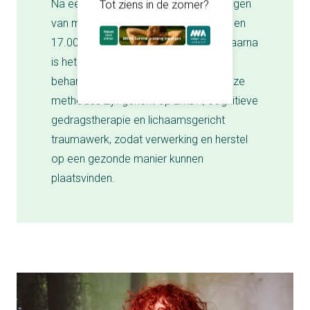
Na een melding kunnen wij op werkdagen
Tot ziens in de zomer?
van maandag t/m vrijdag tussen 9.00 en
17.00 uur ter plaatse aanwezig zijn. Daarna
is het voor ons zaak de opvang en
behandeling adequaat in te zetten. Onze
methodes zijn gericht op EMDR, cognitieve
gedragstherapie en lichaamsgericht
traumawerk, zodat verwerking en herstel
op een gezonde manier kunnen
plaatsvinden.