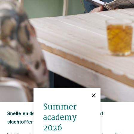
×
Summer
Snelle en deskundige traumaopvang en/of
academy
slachtofferhulp
2026